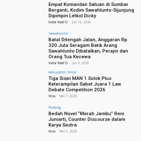
Empat Komandan Satuan di Sumbar
Berganti, Kodim Sawahlunto-Sijunjung
Dipimpin Letkol Dicky
Indra Yosef D
-
Juli 13, 2026
Sawahlunto
Batal Ditengah Jalan, Anggaran Rp
320 Juta Seragam Batik Arang
Sawahlunto Dibatalkan, Perajin dan
Orang Tua Kecewa
Indra Yosef D
-
Juli 9, 2026
kabupaten Solok
Tiga Siswi MAN 1 Solok Plus
Keterampilan Sabet Juara 1 Law
Debate Competition 2026
fitria
-
Mei 7, 2026
Padang
Bedah Novel “Merah Jambu” Reni
Juniarti, Counter Discourse dalam
Karya Sastra
fitria
-
Mei 5, 2026