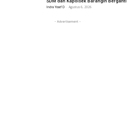
SDM dan Kapolsek Barangin Berganti
Indra Yosef D
-
Agustus 6, 2026
- Advertisement -