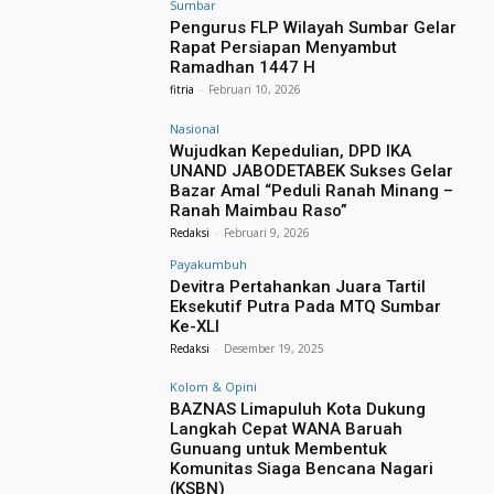
Sumbar
Pengurus FLP Wilayah Sumbar Gelar
Rapat Persiapan Menyambut
Ramadhan 1447 H
fitria
-
Februari 10, 2026
Nasional
Wujudkan Kepedulian, DPD IKA
UNAND JABODETABEK Sukses Gelar
Bazar Amal “Peduli Ranah Minang –
Ranah Maimbau Raso”
Redaksi
-
Februari 9, 2026
Payakumbuh
Devitra Pertahankan Juara Tartil
Eksekutif Putra Pada MTQ Sumbar
Ke-XLI
Redaksi
-
Desember 19, 2025
Kolom & Opini
BAZNAS Limapuluh Kota Dukung
Langkah Cepat WANA Baruah
Gunuang untuk Membentuk
Komunitas Siaga Bencana Nagari
(KSBN)