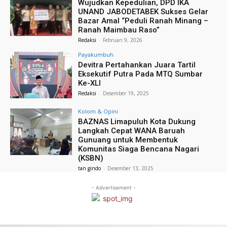
Wujudkan Kepedulian, DPD IKA
UNAND JABODETABEK Sukses Gelar
Bazar Amal “Peduli Ranah Minang –
Ranah Maimbau Raso”
Redaksi
-
Februari 9, 2026
Payakumbuh
Devitra Pertahankan Juara Tartil
Eksekutif Putra Pada MTQ Sumbar
Ke-XLI
Redaksi
-
Desember 19, 2025
Kolom & Opini
BAZNAS Limapuluh Kota Dukung
Langkah Cepat WANA Baruah
Gunuang untuk Membentuk
Komunitas Siaga Bencana Nagari
(KSBN)
tan gindo
-
Desember 13, 2025
- Advertisement -