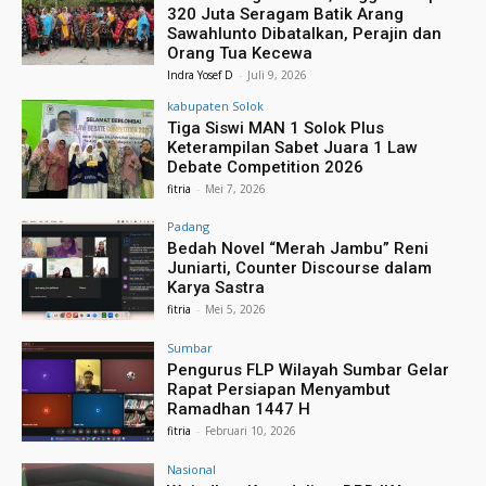
320 Juta Seragam Batik Arang
Sawahlunto Dibatalkan, Perajin dan
Orang Tua Kecewa
Indra Yosef D
-
Juli 9, 2026
kabupaten Solok
Tiga Siswi MAN 1 Solok Plus
Keterampilan Sabet Juara 1 Law
Debate Competition 2026
fitria
-
Mei 7, 2026
Padang
Bedah Novel “Merah Jambu” Reni
Juniarti, Counter Discourse dalam
Karya Sastra
fitria
-
Mei 5, 2026
Sumbar
Pengurus FLP Wilayah Sumbar Gelar
Rapat Persiapan Menyambut
Ramadhan 1447 H
fitria
-
Februari 10, 2026
Nasional