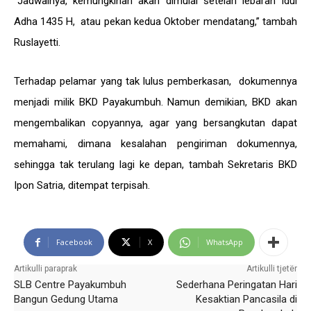
“Jadwalnya, kemungkinan akan dimulai setelah lebaran Idul
Adha 1435 H, atau pekan kedua Oktober mendatang,” tambah
Ruslayetti.
Terhadap pelamar yang tak lulus pemberkasan, dokumennya
menjadi milik BKD Payakumbuh. Namun demikian, BKD akan
mengembalikan copyannya, agar yang bersangkutan dapat
memahami, dimana kesalahan pengiriman dokumennya,
sehingga tak terulang lagi ke depan, tambah Sekretaris BKD
Ipon Satria, ditempat terpisah.
Facebook
X
WhatsApp
Artikulli paraprak
Artikulli tjetër
SLB Centre Payakumbuh
Sederhana Peringatan Hari
Bangun Gedung Utama
Kesaktian Pancasila di