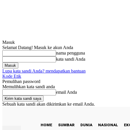
Masuk
Selamat Datang! Masuk ke akun Anda
nama pengguna
kata sandi Anda
Lupa kata sandi Anda? mendapatkan bantuan
Kode Etik
Pemulihan password
Memulihkan kata sandi anda
email Anda
Sebuah kata sandi akan dikirimkan ke email Anda.
C
27.9
Padang
Sabtu, Agustus 8, 2026
HOME
SUMBAR
DUNIA
NASIONAL
EK