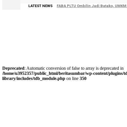
LATEST NEWS
FABA PLTU Ombilin Jadi Batako, UMKM A
Deprecated
: Automatic conversion of false to array is deprecated in
/home/u3952357/public_html/beritasumbar/wp-content/plugins/td
library/includes/tdb_module.php
on line
350