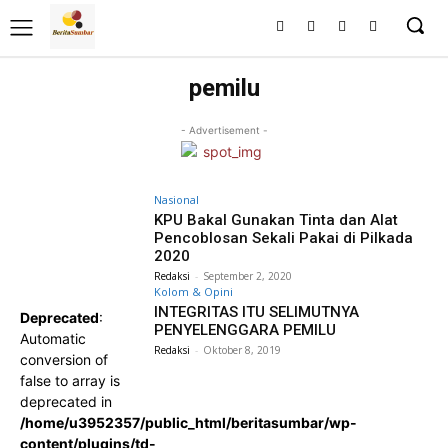
pemilu
- Advertisement -
Nasional
KPU Bakal Gunakan Tinta dan Alat
Pencoblosan Sekali Pakai di Pilkada
2020
Redaksi
-
September 2, 2020
Kolom & Opini
INTEGRITAS ITU SELIMUTNYA
Deprecated
:
PENYELENGGARA PEMILU
Automatic
Redaksi
-
Oktober 8, 2019
conversion of
false to array is
deprecated in
/home/u3952357/public_html/beritasumbar/wp-
content/plugins/td-