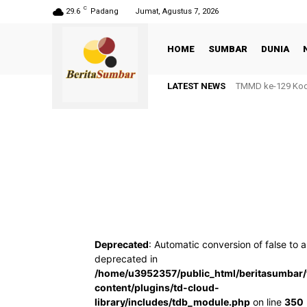
C
29.6
Padang
Jumat, Agustus 7, 2026
HOME
SUMBAR
DUNIA
LATEST NEWS
TMMD ke-129 Kodi
Deprecated
: Automatic conversion of false to a
deprecated in
/home/u3952357/public_html/beritasumbar
content/plugins/td-cloud-
library/includes/tdb_module.php
on line
350