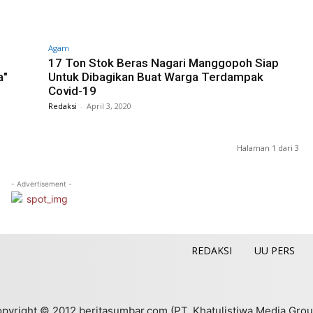
Agam
17 Ton Stok Beras Nagari Manggopoh Siap
a"
Untuk Dibagikan Buat Warga Terdampak
Covid-19
Redaksi
-
April 3, 2020
Halaman 1 dari 3
- Advertisement -
REDAKSI
UU PERS
pyright © 2012 beritasumbar.com (PT. Khatulistiwa Media Grou