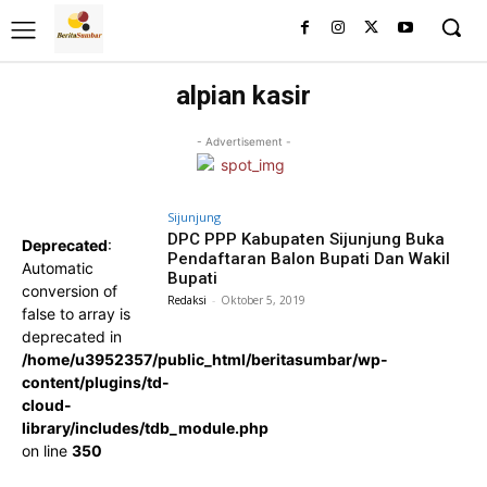
alpian kasir
- Advertisement -
Sijunjung
DPC PPP Kabupaten Sijunjung Buka
Deprecated
:
Pendaftaran Balon Bupati Dan Wakil
Automatic
Bupati
conversion of
Redaksi
-
Oktober 5, 2019
false to array is
deprecated in
/home/u3952357/public_html/beritasumbar/wp-
content/plugins/td-
cloud-
library/includes/tdb_module.php
on line
350