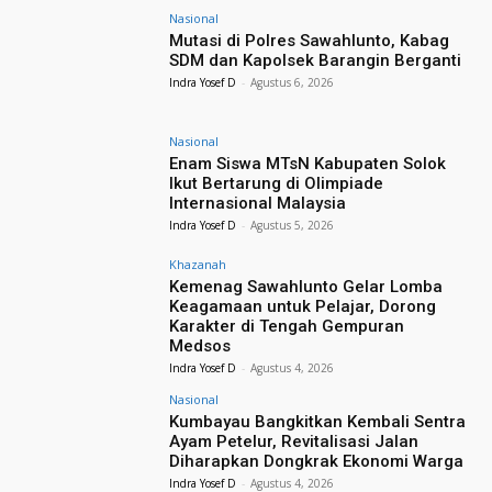
Nasional
Mutasi di Polres Sawahlunto, Kabag
SDM dan Kapolsek Barangin Berganti
Indra Yosef D
-
Agustus 6, 2026
Nasional
Enam Siswa MTsN Kabupaten Solok
Ikut Bertarung di Olimpiade
Internasional Malaysia
Indra Yosef D
-
Agustus 5, 2026
Khazanah
Kemenag Sawahlunto Gelar Lomba
Keagamaan untuk Pelajar, Dorong
Karakter di Tengah Gempuran
Medsos
Indra Yosef D
-
Agustus 4, 2026
Nasional
Kumbayau Bangkitkan Kembali Sentra
Ayam Petelur, Revitalisasi Jalan
Diharapkan Dongkrak Ekonomi Warga
Indra Yosef D
-
Agustus 4, 2026