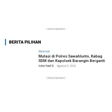
- Advertisement -
BERITA PILIHAN
Nasional
Mutasi di Polres Sawahlunto, Kabag
SDM dan Kapolsek Barangin Berganti
Indra Yosef D
-
Agustus 6, 2026
- Advertisement -