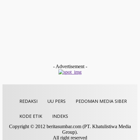
Payakumbuh
Devitra Pertahankan Juara Tartil Eksekutif Putra Pada MTQ
Sumbar Ke-XLI
Redaksi
-
Desember 19, 2025
Kolom & Opini
BAZNAS Limapuluh Kota Dukung Langkah Cepat WANA
Baruah Gunuang untuk Membentuk Komunitas Siaga
Bencana Nagari (KSBN)
tan gindo
-
Desember 13, 2025
- Advertisement -
REDAKSI
UU PERS
PEDOMAN MEDIA SIBER
KODE ETIK
INDEKS
Copyright © 2012 beritasumbar.com (PT. Khatulistiwa Media
Group).
All right reserved