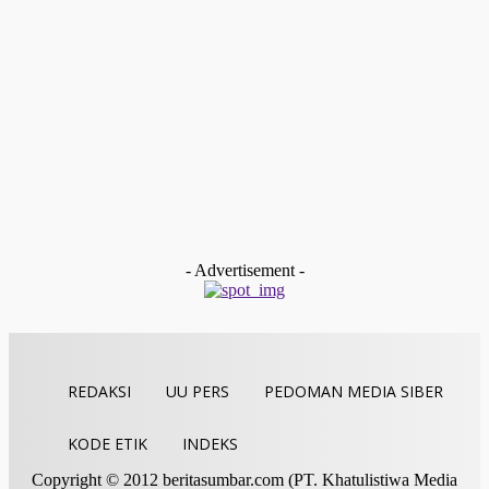
Raso”
Redaksi
-
Februari 9, 2026
Payakumbuh
Devitra Pertahankan Juara Tartil Eksekutif Putra Pada MTQ
Sumbar Ke-XLI
Redaksi
-
Desember 19, 2025
Kolom & Opini
BAZNAS Limapuluh Kota Dukung Langkah Cepat WANA
Baruah Gunuang untuk Membentuk Komunitas Siaga
Bencana Nagari (KSBN)
tan gindo
-
Desember 13, 2025
- Advertisement -
REDAKSI
UU PERS
PEDOMAN MEDIA SIBER
KODE ETIK
INDEKS
Copyright © 2012 beritasumbar.com (PT. Khatulistiwa Media