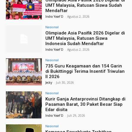
Olimpiade Asia Pasifik 2026 Digelar di
UMT Malaysia, Ratusan Siswa Sudah
Mendaftar
Indra Yosef D
-
Agustus 2, 2026
Nasional
Olimpiade Asia Pasifik 2026 Digelar di
UMT Malaysia, Ratusan Siswa
Indonesia Sudah Mendaftar
Indra Yosef D
-
Agustus 2, 2026
Nasional
735 Guru Keagamaan dan 154 Garin
di Bukittinggi Terima Insentif Triwulan
II 2026
Jecky
-
Juli 30, 2026
Nasional
Kurir Ganja Antarprovinsi Ditangkap di
Pasaman Barat, 30 Paket Besar Siap
Edar disita
Indra Yosef D
-
Juli 29, 2026
Nasional
Kemenag Sawahlunto Terbitkan