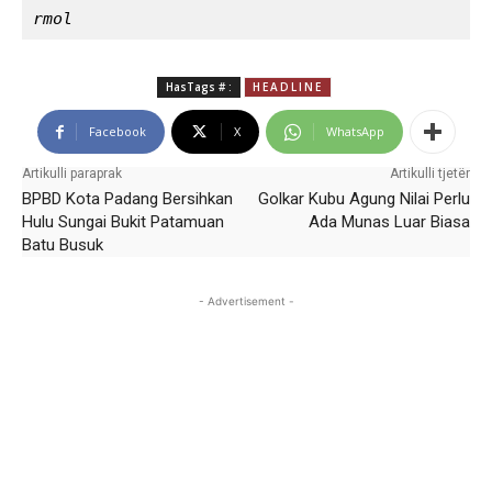
rmol
HasTags # :
HEADLINE
Facebook
X
WhatsApp
Artikulli paraprak
Artikulli tjetër
BPBD Kota Padang Bersihkan
Golkar Kubu Agung Nilai Perlu
Hulu Sungai Bukit Patamuan
Ada Munas Luar Biasa
Batu Busuk
- Advertisement -