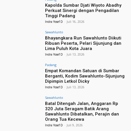
Kapolda Sumbar Djati Wiyoto Abadhy
Perkuat Sinergi dengan Pengadilan
Tinggi Padang
Indra Yosef D
-
Juli 16, 2026
Sawahlunto
Bhayangkara Run Sawahlunto Diikuti
Ribuan Peserta, Pelari Sijunjung dan
Lima Puluh Kota Juara
Indra Yosef D
-
Juli 13, 2026
Padang
Empat Komandan Satuan di Sumbar
Berganti, Kodim Sawahlunto-Sijunjung
Dipimpin Letkol Dicky
Indra Yosef D
-
Juli 13, 2026
Sawahlunto
Batal Ditengah Jalan, Anggaran Rp
320 Juta Seragam Batik Arang
Sawahlunto Dibatalkan, Perajin dan
Orang Tua Kecewa
Indra Yosef D
-
Juli 9, 2026