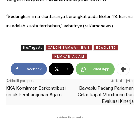
“Sedangkan lima diantaranya berangkat pada kloter 18, karena
ini adalah kuota tambahan,” sebutnya.(rel/amcnews)
HasTags # :
CALON JAMAAH HAJI
HEADLINE
PEMKAB AGAM
Facebook
X
WhatsApp
Artikulli paraprak
Artikulli tjetër
KKA Komitmen Berkontribusi
Bawaslu Padang Pariaman
untuk Pembangunan Agam
Gelar Rapat Monitoring Dan
Evaluasi Kinerja
- Advertisement -