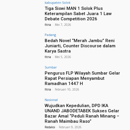
kabupaten Solok
Tiga Siswi MAN 1 Solok Plus
Keterampilan Sabet Juara 1 Law
Debate Competition 2026
fitria
-
Mei 7, 2026
Padang
Bedah Novel “Merah Jambu” Reni
Juniarti, Counter Discourse dalam
Karya Sastra
fitria
-
Mei 5, 2026
Sumbar
Pengurus FLP Wilayah Sumbar Gelar
Rapat Persiapan Menyambut
Ramadhan 1447 H
fitria
-
Februari 10, 2026
Nasional
Wujudkan Kepedulian, DPD IKA
UNAND JABODETABEK Sukses Gelar
Bazar Amal “Peduli Ranah Minang –
Ranah Maimbau Raso”
Redaksi
-
Februari 9, 2026