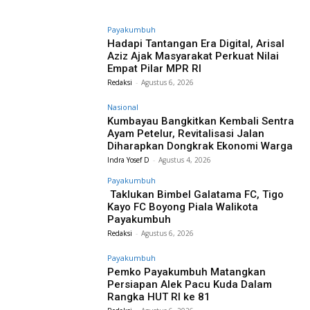
Payakumbuh
Hadapi Tantangan Era Digital, Arisal
Aziz Ajak Masyarakat Perkuat Nilai
Empat Pilar MPR RI
Redaksi
-
Agustus 6, 2026
Nasional
Kumbayau Bangkitkan Kembali Sentra
Ayam Petelur, Revitalisasi Jalan
Diharapkan Dongkrak Ekonomi Warga
Indra Yosef D
-
Agustus 4, 2026
Payakumbuh
Taklukan Bimbel Galatama FC, Tigo
Kayo FC Boyong Piala Walikota
Payakumbuh
Redaksi
-
Agustus 6, 2026
Payakumbuh
Pemko Payakumbuh Matangkan
Persiapan Alek Pacu Kuda Dalam
Rangka HUT RI ke 81