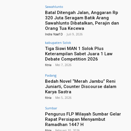
Sawahlunto
Batal Ditengah Jalan, Anggaran Rp
320 Juta Seragam Batik Arang
Sawahlunto Dibatalkan, Perajin dan
Orang Tua Kecewa
Indra Yosef D
-
Juli 9, 2026
kabupaten Solok
Tiga Siswi MAN 1 Solok Plus
Keterampilan Sabet Juara 1 Law
Debate Competition 2026
fitria
-
Mei 7, 2026
Padang
Bedah Novel “Merah Jambu” Reni
Juniarti, Counter Discourse dalam
Karya Sastra
fitria
-
Mei 5, 2026
Sumbar
Pengurus FLP Wilayah Sumbar Gelar
Rapat Persiapan Menyambut
Ramadhan 1447 H
fitria
-
Februari 10, 2026