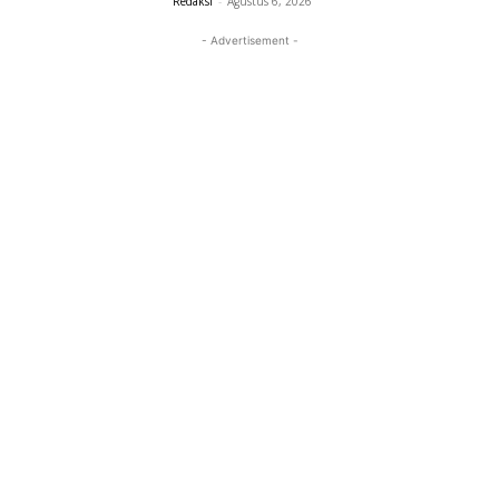
Redaksi
-
Agustus 6, 2026
- Advertisement -