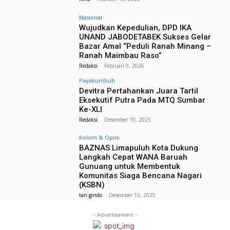
Nasional
Wujudkan Kepedulian, DPD IKA
UNAND JABODETABEK Sukses Gelar
Bazar Amal “Peduli Ranah Minang –
Ranah Maimbau Raso”
Redaksi
-
Februari 9, 2026
Payakumbuh
Devitra Pertahankan Juara Tartil
Eksekutif Putra Pada MTQ Sumbar
Ke-XLI
Redaksi
-
Desember 19, 2025
Kolom & Opini
BAZNAS Limapuluh Kota Dukung
Langkah Cepat WANA Baruah
Gunuang untuk Membentuk
Komunitas Siaga Bencana Nagari
(KSBN)
tan gindo
-
Desember 13, 2025
- Advertisement -