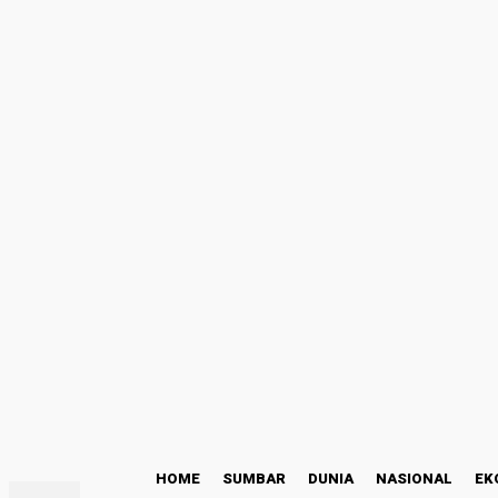
Masuk
Selamat Datang! Masuk ke akun Anda
nama pengguna
kata sandi Anda
Lupa kata sandi Anda? mendapatkan bantuan
Kode Etik
Pemulihan password
Memulihkan kata sandi anda
email Anda
Sebuah kata sandi akan dikirimkan ke email Anda.
C
25.3
Padang
Jumat, Agustus 7, 2026
HOME
SUMBAR
DUNIA
NASIONAL
EK