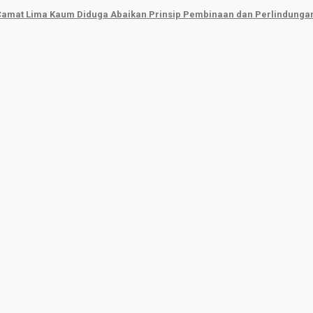
 Camat Lima Kaum Diduga Abaikan Prinsip Pembinaan dan Perlindunga
Beritasumbar.com