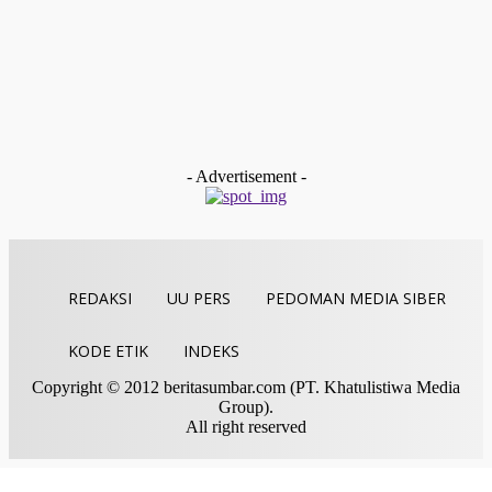
Paket Besar Siap Edar disita
Indra Yosef D
-
Juli 29, 2026
Nasional
Kemenag Sawahlunto Terbitkan Edaran Internal Hentikan
Aktifitas Saat Azan, Perkuat Peran Mushalla Lewat Titian
Muhibah
Indra Yosef D
-
Juli 28, 2026
- Advertisement -
REDAKSI
UU PERS
PEDOMAN MEDIA SIBER
KODE ETIK
INDEKS
Copyright © 2012 beritasumbar.com (PT. Khatulistiwa Media
Group).
All right reserved