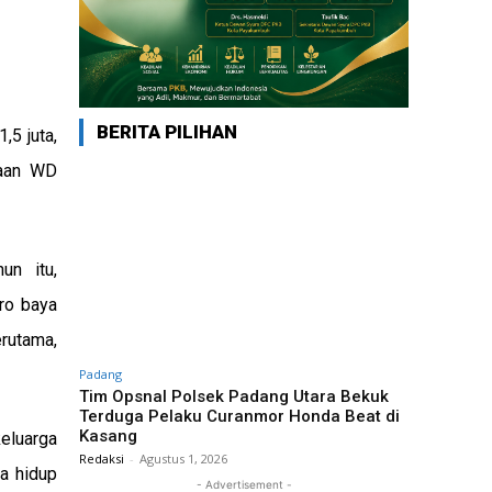
BERITA PILIHAN
5 juta,
naan WD
hun itu,
ro baya
erutama,
Padang
Tim Opsnal Polsek Padang Utara Bekuk
Terduga Pelaku Curanmor Honda Beat di
Kasang
eluarga
Redaksi
-
Agustus 1, 2026
ya hidup
- Advertisement -