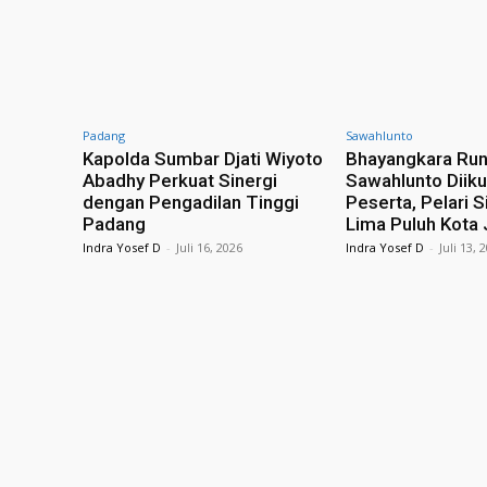
Padang
Sawahlunto
Kapolda Sumbar Djati Wiyoto
Bhayangkara Ru
Abadhy Perkuat Sinergi
Sawahlunto Diiku
dengan Pengadilan Tinggi
Peserta, Pelari S
Padang
Lima Puluh Kota 
Indra Yosef D
-
Juli 16, 2026
Indra Yosef D
-
Juli 13, 