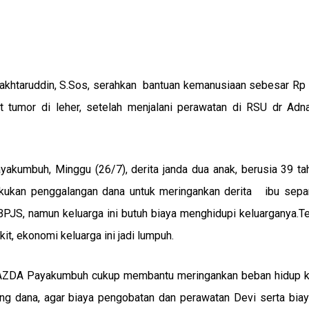
khtaruddin, S.Sos, serahkan bantuan kemanusiaan sebesar Rp 1,
it tumor di leher, setelah menjalani perawatan di RSU dr Ad
akumbuh, Minggu (26/7), derita janda dua anak, berusia 39 ta
kukan penggalangan dana untuk meringankan derita ibu sepa
PJS, namun keluarga ini butuh biaya menghidupi keluarganya.T
t, ekonomi keluarga ini jadi lumpuh.
 BAZDA Payakumbuh cukup membantu meringankan beban hidup k
ang dana, agar biaya pengobatan dan perawatan Devi serta bia