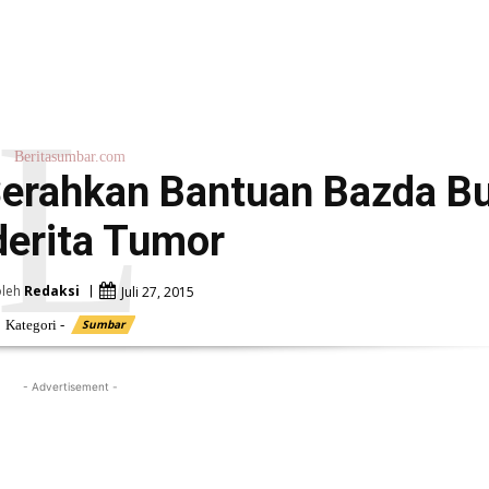
L
Beritasumbar.com
erahkan Bantuan Bazda B
erita Tumor
oleh
Redaksi
Juli 27, 2015
Kategori -
Sumbar
- Advertisement -