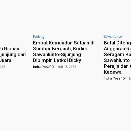
Padang
Sawahlunto
n
Empat Komandan Satuan di
Batal Diteng
ti Ribuan
Sumbar Berganti, Kodim
Anggaran R
ijunjung dan
Sawahlunto-Sijunjung
Seragam Ba
Juara
Dipimpin Letkol Dicky
Sawahlunto 
Perajin dan
2026
Indra Yosef D
-
Juli 13, 2026
Kecewa
Indra Yosef D
-
J