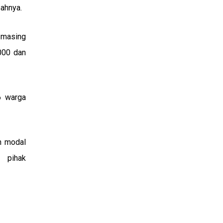
ahnya.
g-masing
000 dan
6 warga
n modal
, pihak