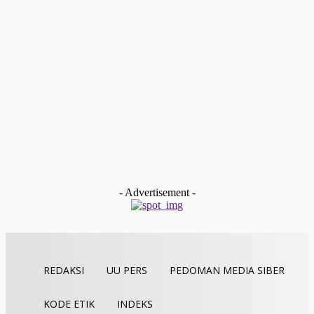
Ekonomi
“BELI KOLOR DAPAT MOBIL LISTRIK”
Redaksi
-
Juli 10, 2025
Ekonomi
ALKO Kopi Ekspor Kopi Arabika ke Jepang Berbasis
Traceability Blockchain
Redaksi
-
September 21, 2024
Ekonomi
Angka Ekspor Kopi Meningkat, Kemakmuran Petani Kerinci
Terjamin, dan Hutan Terjaga
Redaksi
-
September 16, 2024
- Advertisement -
REDAKSI
UU PERS
PEDOMAN MEDIA SIBER
KODE ETIK
INDEKS