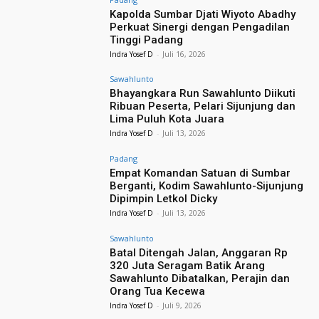
Kapolda Sumbar Djati Wiyoto Abadhy
Perkuat Sinergi dengan Pengadilan
Tinggi Padang
Indra Yosef D
-
Juli 16, 2026
Sawahlunto
Bhayangkara Run Sawahlunto Diikuti
Ribuan Peserta, Pelari Sijunjung dan
Lima Puluh Kota Juara
Indra Yosef D
-
Juli 13, 2026
Padang
Empat Komandan Satuan di Sumbar
Berganti, Kodim Sawahlunto-Sijunjung
Dipimpin Letkol Dicky
Indra Yosef D
-
Juli 13, 2026
Sawahlunto
Batal Ditengah Jalan, Anggaran Rp
320 Juta Seragam Batik Arang
Sawahlunto Dibatalkan, Perajin dan
Orang Tua Kecewa
Indra Yosef D
-
Juli 9, 2026