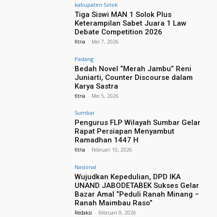
kabupaten Solok
Tiga Siswi MAN 1 Solok Plus
Keterampilan Sabet Juara 1 Law
Debate Competition 2026
fitria
-
Mei 7, 2026
Padang
Bedah Novel “Merah Jambu” Reni
Juniarti, Counter Discourse dalam
Karya Sastra
fitria
-
Mei 5, 2026
Sumbar
Pengurus FLP Wilayah Sumbar Gelar
Rapat Persiapan Menyambut
Ramadhan 1447 H
fitria
-
Februari 10, 2026
Nasional
Wujudkan Kepedulian, DPD IKA
UNAND JABODETABEK Sukses Gelar
Bazar Amal “Peduli Ranah Minang –
Ranah Maimbau Raso”
Redaksi
-
Februari 9, 2026