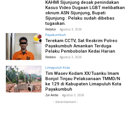
KAHMI Sijunjung desak penindakan
Kasus Video Dugaan LGBT melibatkan
oknum ASN Sijunjung, Bupati
Sijunjung : Pelaku sudah dibebas
tugaskan.
Redaksi
-
Agustus 3, 2026
Payakumbuh
Terekam CCTV, Sat Reskrim Polres
Payakumbuh Amankan Terduga
Pelaku Pembobolan Kedai Harian
Redaksi
-
Agustus 3, 2026
Limapuluh Kota
Tim Wasev Kodam XX/Tuanku Imam
Bonjol Tinjau Pelaksanaan TMMD/N
ke 129 di Kabupaten Limapuluh Kota
Payakumbuh
Zal Ambo
-
Agustus 3, 2026
- Advertisement -