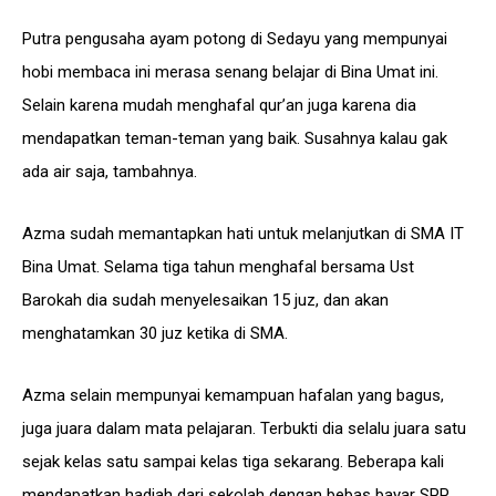
Putra pengusaha ayam potong di Sedayu yang mempunyai
hobi membaca ini merasa senang belajar di Bina Umat ini.
Selain karena mudah menghafal qur’an juga karena dia
mendapatkan teman-teman yang baik. Susahnya kalau gak
ada air saja, tambahnya.
Azma sudah memantapkan hati untuk melanjutkan di SMA IT
Bina Umat. Selama tiga tahun menghafal bersama Ust
Barokah dia sudah menyelesaikan 15 juz, dan akan
menghatamkan 30 juz ketika di SMA.
Azma selain mempunyai kemampuan hafalan yang bagus,
juga juara dalam mata pelajaran. Terbukti dia selalu juara satu
sejak kelas satu sampai kelas tiga sekarang. Beberapa kali
mendapatkan hadiah dari sekolah dengan bebas bayar SPP