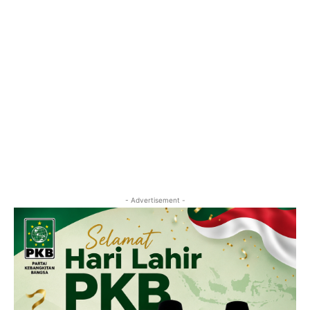
- Advertisement -