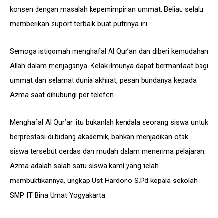
konsen dengan masalah kepemimpinan ummat. Beliau selalu
memberikan suport terbaik buat putrinya ini.
Semoga istiqomah menghafal Al Qur’an dan diberi kemudahan
Allah dalam menjaganya. Kelak ilmunya dapat bermanfaat bagi
ummat dan selamat dunia akhirat, pesan bundanya kepada
Azma saat dihubungi per telefon.
Menghafal Al Qur’an itu bukanlah kendala seorang siswa untuk
berprestasi di bidang akademik, bahkan menjadikan otak
siswa tersebut cerdas dan mudah dalam menerima pelajaran.
Azma adalah salah satu siswa kami yang telah
membuktikannya, ungkap Ust Hardono S.Pd kepala sekolah
SMP IT Bina Umat Yogyakarta.