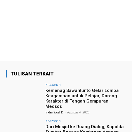
TULISAN TERKAIT
Khazanah
Kemenag Sawahlunto Gelar Lomba
Keagamaan untuk Pelajar, Dorong
Karakter di Tengah Gempuran
Medsos
Indra Yosef D
-
Agustus 4, 2026
Khazanah
Dari Mesjid ke Ruang Dialog, Kapolda