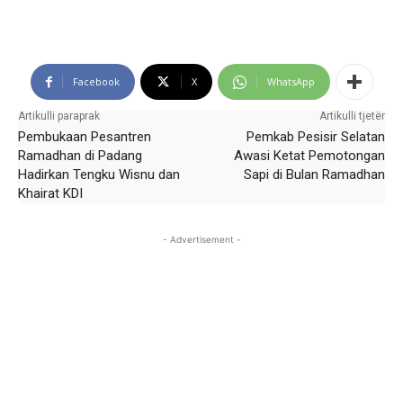
Facebook
X
WhatsApp
Artikulli paraprak
Artikulli tjetër
Pembukaan Pesantren
Pemkab Pesisir Selatan
Ramadhan di Padang
Awasi Ketat Pemotongan
Hadirkan Tengku Wisnu dan
Sapi di Bulan Ramadhan
Khairat KDI
- Advertisement -