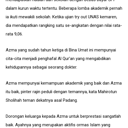
dalam kurun waktu tertentu. Beberapa lomba akademik pernah
ia ikuti mewakili sekolah. Ketika ujian try out UNAS kemaren,
dia mendapatkan rangking satu se-angkatan dengan nilai rata-
rata 9,06.
Azma yang sudah tahun ketiga di Bina Umat ini mempunyai
cita-cita menjadi penghafal Al Qur’an yang mengabdikan
kehidupannya sebagai seorang dokter.
Azma mempunyai kemampuan akademik yang baik dan Azma
itu baik, pinter rajin peduli dengan temannya, kata Mahirotun
Sholihah teman dekatnya asal Padang.
Dorongan keluarga kepada Azma untuk berprestasi sangatlah
baik. Ayahnya yang merupakan aktifis ormas Islam yang