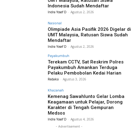
UMT Malaysia, Ratusan Siswa
Indonesia Sudah Mendaftar
Indra Yosef D
-
Agustus 2, 2026
Nasional
Olimpiade Asia Pasifik 2026 Digelar di
UMT Malaysia, Ratusan Siswa Sudah
Mendaftar
Indra Yosef D
-
Agustus 2, 2026
Payakumbuh
Terekam CCTV, Sat Reskrim Polres
Payakumbuh Amankan Terduga
Pelaku Pembobolan Kedai Harian
Redaksi
-
Agustus 3, 2026
Khazanah
Kemenag Sawahlunto Gelar Lomba
Keagamaan untuk Pelajar, Dorong
Karakter di Tengah Gempuran
Medsos
Indra Yosef D
-
Agustus 4, 2026
- Advertisement -