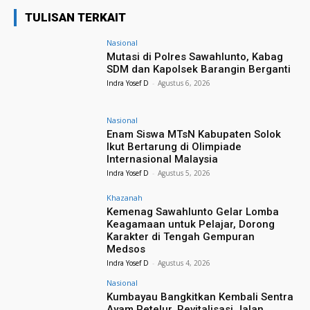
TULISAN TERKAIT
Nasional
Mutasi di Polres Sawahlunto, Kabag
SDM dan Kapolsek Barangin Berganti
Indra Yosef D
-
Agustus 6, 2026
Nasional
Enam Siswa MTsN Kabupaten Solok
Ikut Bertarung di Olimpiade
Internasional Malaysia
Indra Yosef D
-
Agustus 5, 2026
Khazanah
Kemenag Sawahlunto Gelar Lomba
Keagamaan untuk Pelajar, Dorong
Karakter di Tengah Gempuran
Medsos
Indra Yosef D
-
Agustus 4, 2026
Nasional
Kumbayau Bangkitkan Kembali Sentra
Ayam Petelur, Revitalisasi Jalan