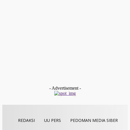
Redaksi
-
Juni 8, 2026
Sijunjung
Ribuan Warga Datangi Mapolres Sijunjung Tuntut Klarifikasi
Soal Berita Pertambangan, Penyelesaian Berjalan Damai
Redaksi
-
Juni 8, 2026
kabupaten Solok
Tiga Siswi MAN 1 Solok Plus Keterampilan Sabet Juara 1 La
Debate Competition 2026
fitria
-
Mei 7, 2026
Padang
Bedah Novel “Merah Jambu” Reni Juniarti, Counter
Discourse dalam Karya Sastra
fitria
-
Mei 5, 2026
- Advertisement -
REDAKSI
UU PERS
PEDOMAN MEDIA SIBER