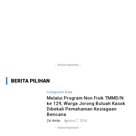
- Advertisement -
BERITA PILIHAN
Limapuluh Kota
Melalui Program Non Fisik TMMD/N
ke 129, Warga Jorong Buluah Kasok
Dibekali Pemahaman Kesiagaan
Bencana
Zal Ambo
-
Agustus 7, 2026
- Advertisement -