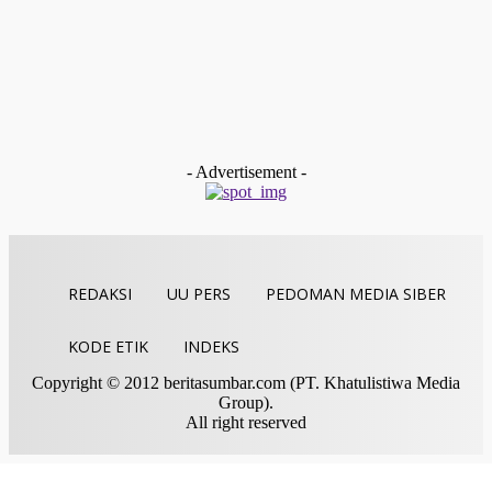
Sumbar Ke-XLI
Redaksi
-
Desember 19, 2025
Kolom & Opini
BAZNAS Limapuluh Kota Dukung Langkah Cepat WANA
Baruah Gunuang untuk Membentuk Komunitas Siaga
Bencana Nagari (KSBN)
tan gindo
-
Desember 13, 2025
- Advertisement -
REDAKSI
UU PERS
PEDOMAN MEDIA SIBER
KODE ETIK
INDEKS
Copyright © 2012 beritasumbar.com (PT. Khatulistiwa Media
Group).
All right reserved