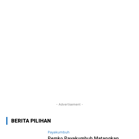
- Advertisement -
BERITA PILIHAN
Payakumbuh
Pemko Payakumbuh Matangkan