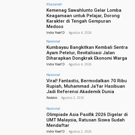
Khazanah
Kemenag Sawahlunto Gelar Lomba
Keagamaan untuk Pelajar, Dorong
Karakter di Tengah Gempuran
Medsos
Indra Yosef D
-
Agustus 4, 2026
Nasional
Kumbayau Bangkitkan Kembali Sentra
Ayam Petelur, Revitalisasi Jalan
Diharapkan Dongkrak Ekonomi Warga
Indra Yosef D
-
Agustus 4, 2026
Nasional
Viral! Fantastis, Bermodalkan 70 Ribu
Rupiah, Muhammad Ja’far Hasibuan
Jadi Referensi Akademik Dunia
Redaksi
-
Agustus 2, 2026
Nasional
Olimpiade Asia Pasifik 2026 Digelar di
UMT Malaysia, Ratusan Siswa Sudah
Mendaftar
Indra Yosef D
-
Agustus 2, 2026