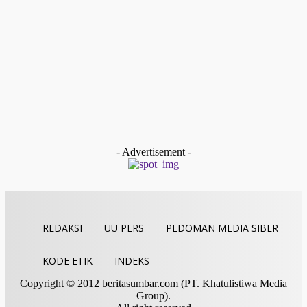
Indra Yosef D
-
Juli 16, 2026
Pariaman
Sambangi MATA MUDA MTsN 1 Kota Pariaman,
Kakankemenag Sajikan Materi Moderasi Beragama
Redaksi
-
Juli 15, 2026
Sawahlunto
Bhayangkara Run Sawahlunto Diikuti Ribuan Peserta, Pelari
Sijunjung dan Lima Puluh Kota Juara
Indra Yosef D
-
Juli 13, 2026
- Advertisement -
REDAKSI
UU PERS
PEDOMAN MEDIA SIBER
KODE ETIK
INDEKS
Copyright © 2012 beritasumbar.com (PT. Khatulistiwa Media
Group).