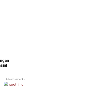
engan
sial
- Advertisement -