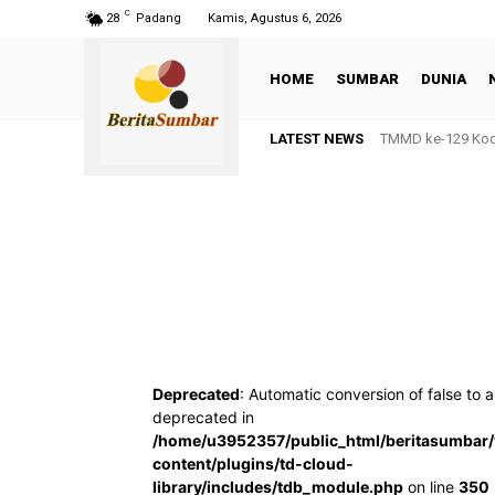
C
28
Padang
Kamis, Agustus 6, 2026
HOME
SUMBAR
DUNIA
LATEST NEWS
TMMD ke-129 Kodi
Deprecated
: Automatic conversion of false to a
deprecated in
/home/u3952357/public_html/beritasumbar
content/plugins/td-cloud-
library/includes/tdb_module.php
on line
350