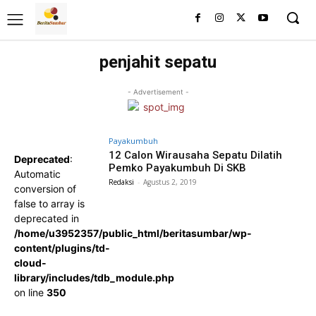
penjahit sepatu
- Advertisement -
Payakumbuh
12 Calon Wirausaha Sepatu Dilatih
Deprecated
:
Pemko Payakumbuh Di SKB
Automatic
Redaksi
-
Agustus 2, 2019
conversion of
false to array is
deprecated in
/home/u3952357/public_html/beritasumbar/wp-
content/plugins/td-
cloud-
library/includes/tdb_module.php
on line
350