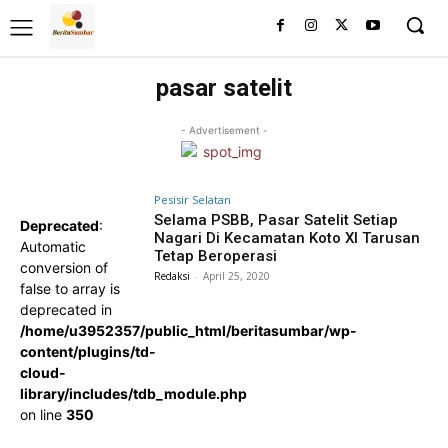
pasar satelit
- Advertisement -
Pesisir Selatan
Selama PSBB, Pasar Satelit Setiap
Deprecated
:
Nagari Di Kecamatan Koto XI Tarusan
Automatic
Tetap Beroperasi
conversion of
Redaksi
-
April 25, 2020
false to array is
deprecated in
/home/u3952357/public_html/beritasumbar/wp-
content/plugins/td-
cloud-
library/includes/tdb_module.php
on line
350