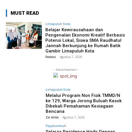
MUST READ
Limapuluh Kota
Belajar Kewirausahaan dan
Pengenalan Ekonomi Kreatif Berbasis
Potensi Lokal, Siswa SMA Raudhatul
Jannah Berkunjung ke Rumah Batik
Gambir Limapuluh Kota
Redaksi
-
Agustus 7, 2026
- Advertisement -
Limapuluh Kota
Melalui Program Non Fisik TMMD/N
ke 129, Warga Jorong Buluah Kasok
Dibekali Pemahaman Kesiagaan
Bencana
Zal Ambo
-
Agustus 7, 2026
Payakumbuh
Selaras Residence Hadir Dengan