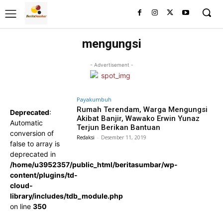
mengungsi
- Advertisement -
Payakumbuh
Rumah Terendam, Warga Mengungsi
Deprecated
:
Akibat Banjir, Wawako Erwin Yunaz
Automatic
Terjun Berikan Bantuan
conversion of
Redaksi
-
Desember 11, 2019
false to array is
deprecated in
/home/u3952357/public_html/beritasumbar/wp-
content/plugins/td-
cloud-
library/includes/tdb_module.php
on line
350