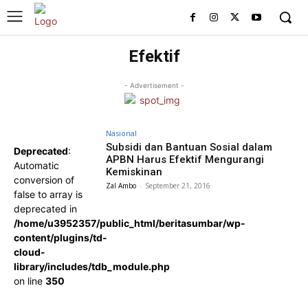
Efektif
- Advertisement -
Nasional
Subsidi dan Bantuan Sosial dalam
Deprecated
:
APBN Harus Efektif Mengurangi
Automatic
Kemiskinan
conversion of
Zal Ambo
-
September 21, 2016
false to array is
deprecated in
/home/u3952357/public_html/beritasumbar/wp-
content/plugins/td-
cloud-
library/includes/tdb_module.php
on line
350