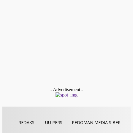
Konstitusional
tan gindo
-
Juli 17, 2025
Ekonomi
“BELI KOLOR DAPAT MOBIL LISTRIK”
Redaksi
-
Juli 10, 2025
Ekonomi
ALKO Kopi Ekspor Kopi Arabika ke Jepang Berbasis
Traceability Blockchain
Redaksi
-
September 21, 2024
Ekonomi
Angka Ekspor Kopi Meningkat, Kemakmuran Petani Kerinci
Terjamin, dan Hutan Terjaga
Redaksi
-
September 16, 2024
- Advertisement -
REDAKSI
UU PERS
PEDOMAN MEDIA SIBER