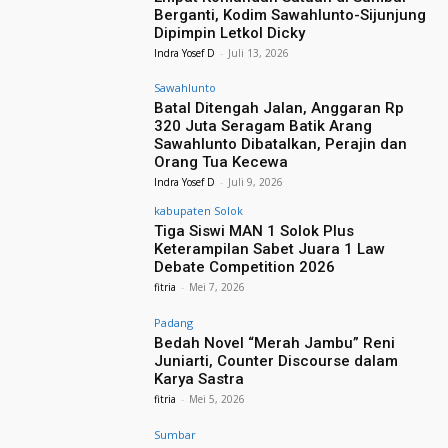
Berganti, Kodim Sawahlunto-Sijunjung
Dipimpin Letkol Dicky
Indra Yosef D
-
Juli 13, 2026
Sawahlunto
Batal Ditengah Jalan, Anggaran Rp
320 Juta Seragam Batik Arang
Sawahlunto Dibatalkan, Perajin dan
Orang Tua Kecewa
Indra Yosef D
-
Juli 9, 2026
kabupaten Solok
Tiga Siswi MAN 1 Solok Plus
Keterampilan Sabet Juara 1 Law
Debate Competition 2026
fitria
-
Mei 7, 2026
Padang
Bedah Novel “Merah Jambu” Reni
Juniarti, Counter Discourse dalam
Karya Sastra
fitria
-
Mei 5, 2026
Sumbar