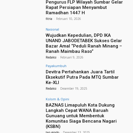
Pengurus FLP Wilayah Sumbar Gelar
Rapat Persiapan Menyambut
Ramadhan 1447 H
fitria
-
Februari 10, 2026
Nasional
Wujudkan Kepedulian, DPD IKA
UNAND JABODETABEK Sukses Gelar
Bazar Amal “Peduli Ranah Minang –
Ranah Maimbau Raso”
Redaksi
-
Februari 9, 2026
Payakumbuh
Devitra Pertahankan Juara Tartil
Eksekutif Putra Pada MTQ Sumbar
Ke-XLI
Redaksi
-
Desember 19, 2025
Kolom & Opini
BAZNAS Limapuluh Kota Dukung
Langkah Cepat WANA Baruah
Gunuang untuk Membentuk
Komunitas Siaga Bencana Nagari
(KSBN)
tan gindo
-
Desember 13, 2025