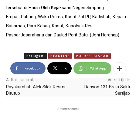
tersebut di Hadiri Oleh Kejaksaan Negeri Simpang
Empat, Pabung, Waka Polres, Kasat Pol PP, Kadishub, Kepala
Basarnas, Para Kabag, Kasat, Kapolsek Res
Pasbar,Jasaraharja dan Daulad Parit Batu. (Joni Harahap)
HasTags # :
HEADLINE
POLRES PASBAR
Facebook
X
WhatsApp
Artikulli paraprak
Artikulli tjetër
Payakumbuh Alek Silek Resmi
Danyon 131 Braja Sakti
Ditutup
Sertijab
- Advertisement -