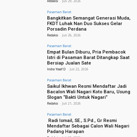
Redaksi
-
Juli 29, 2026
Pasaman Barat
Bangkitkan Semangat Generasi Muda,
FKDT Luhak Nan Duo Sukses Gelar
Porsadin Perdana
Redaksi
-
Juli 26, 2026
Pasaman Barat
Empat Bulan Diburu, Pria Pembacok
Istri di Pasaman Barat Ditangkap Saat
Bersiap Jualan Sate
Indra Yosef D
-
Juli 22, 2026
Pasaman Barat
Saikul Ikhwan Resmi Mendaftar Jadi
Bacalon Wali Nagari Koto Baru, Usung
Slogan “Bakti Untuk Nagari”
Redaksi
-
Juli 21, 2026
Pasaman Barat
Radi Ismail, SE., S.Pd., Gr Resmi
Mendaftar Sebagai Calon Wali Nagari
Padang Harapan