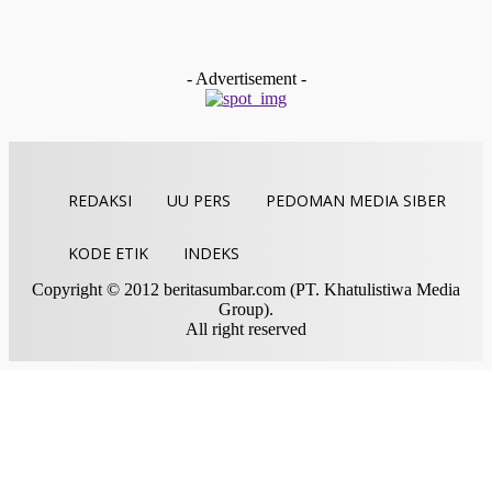
BAZNAS Limapuluh Kota Dukung Langkah Cepat WANA
Baruah Gunuang untuk Membentuk Komunitas Siaga
Bencana Nagari (KSBN)
tan gindo
-
Desember 13, 2025
- Advertisement -
REDAKSI
UU PERS
PEDOMAN MEDIA SIBER
KODE ETIK
INDEKS
Copyright © 2012 beritasumbar.com (PT. Khatulistiwa Media
Group).
All right reserved