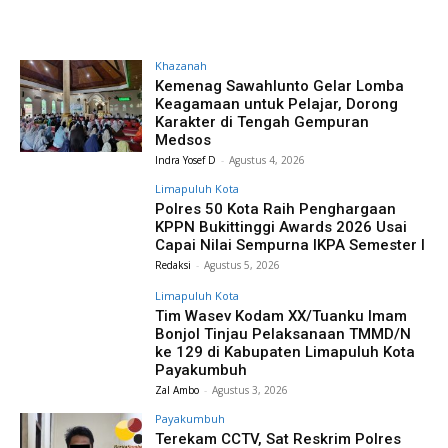
Khazanah
Kemenag Sawahlunto Gelar Lomba
Keagamaan untuk Pelajar, Dorong
Karakter di Tengah Gempuran
Medsos
Indra Yosef D
-
Agustus 4, 2026
Limapuluh Kota
Polres 50 Kota Raih Penghargaan
KPPN Bukittinggi Awards 2026 Usai
Capai Nilai Sempurna IKPA Semester I
Redaksi
-
Agustus 5, 2026
Limapuluh Kota
Tim Wasev Kodam XX/Tuanku Imam
Bonjol Tinjau Pelaksanaan TMMD/N
ke 129 di Kabupaten Limapuluh Kota
Payakumbuh
Zal Ambo
-
Agustus 3, 2026
Payakumbuh
Terekam CCTV, Sat Reskrim Polres