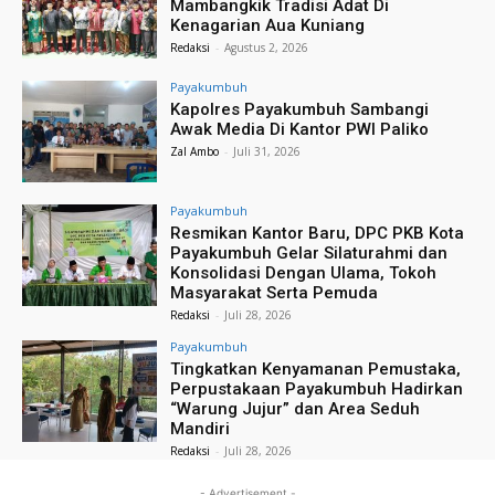
Mambangkik Tradisi Adat Di
Kenagarian Aua Kuniang
Redaksi
-
Agustus 2, 2026
Payakumbuh
Kapolres Payakumbuh Sambangi
Awak Media Di Kantor PWI Paliko
Zal Ambo
-
Juli 31, 2026
Payakumbuh
Resmikan Kantor Baru, DPC PKB Kota
Payakumbuh Gelar Silaturahmi dan
Konsolidasi Dengan Ulama, Tokoh
Masyarakat Serta Pemuda
Redaksi
-
Juli 28, 2026
Payakumbuh
Tingkatkan Kenyamanan Pemustaka,
Perpustakaan Payakumbuh Hadirkan
“Warung Jujur” dan Area Seduh
Mandiri
Redaksi
-
Juli 28, 2026
- Advertisement -