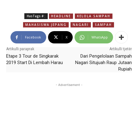
HasTags # :
HEADLINE
KELOLA SAMPAH
MAHASISWA JEPANG
NAGARI
SAMPAH
Facebook
X
WhatsApp
Artikulli paraprak
Artikulli tjetër
Etape 3 Tour de Singkarak
Dari Pengelolaan Sampah
2019 Start Di Lembah Harau
Nagari Situjuah Raup Jutaan
Rupiah
- Advertisement -