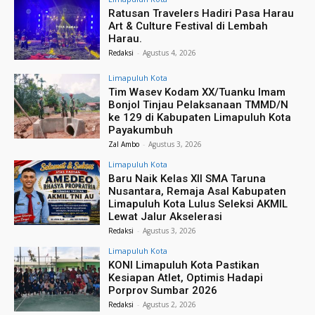
Ratusan Travelers Hadiri Pasa Harau
Art & Culture Festival di Lembah
Harau.
Redaksi
-
Agustus 4, 2026
Limapuluh Kota
Tim Wasev Kodam XX/Tuanku Imam
Bonjol Tinjau Pelaksanaan TMMD/N
ke 129 di Kabupaten Limapuluh Kota
Payakumbuh
Zal Ambo
-
Agustus 3, 2026
Limapuluh Kota
Baru Naik Kelas XII SMA Taruna
Nusantara, Remaja Asal Kabupaten
Limapuluh Kota Lulus Seleksi AKMIL
Lewat Jalur Akselerasi
Redaksi
-
Agustus 3, 2026
Limapuluh Kota
KONI Limapuluh Kota Pastikan
Kesiapan Atlet, Optimis Hadapi
Porprov Sumbar 2026
Redaksi
-
Agustus 2, 2026