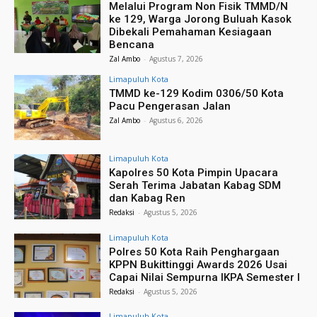
Melalui Program Non Fisik TMMD/N
ke 129, Warga Jorong Buluah Kasok
Dibekali Pemahaman Kesiagaan
Bencana
Zal Ambo
-
Agustus 7, 2026
Limapuluh Kota
TMMD ke-129 Kodim 0306/50 Kota
Pacu Pengerasan Jalan
Zal Ambo
-
Agustus 6, 2026
Limapuluh Kota
Kapolres 50 Kota Pimpin Upacara
Serah Terima Jabatan Kabag SDM
dan Kabag Ren
Redaksi
-
Agustus 5, 2026
Limapuluh Kota
Polres 50 Kota Raih Penghargaan
KPPN Bukittinggi Awards 2026 Usai
Capai Nilai Sempurna IKPA Semester I
Redaksi
-
Agustus 5, 2026
Limapuluh Kota