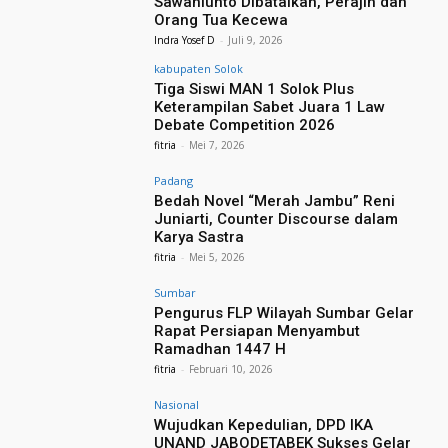
Sawahlunto Dibatalkan, Perajin dan
Orang Tua Kecewa
Indra Yosef D
-
Juli 9, 2026
kabupaten Solok
Tiga Siswi MAN 1 Solok Plus
Keterampilan Sabet Juara 1 Law
Debate Competition 2026
fitria
-
Mei 7, 2026
Padang
Bedah Novel “Merah Jambu” Reni
Juniarti, Counter Discourse dalam
Karya Sastra
fitria
-
Mei 5, 2026
Sumbar
Pengurus FLP Wilayah Sumbar Gelar
Rapat Persiapan Menyambut
Ramadhan 1447 H
fitria
-
Februari 10, 2026
Nasional
Wujudkan Kepedulian, DPD IKA
UNAND JABODETABEK Sukses Gelar