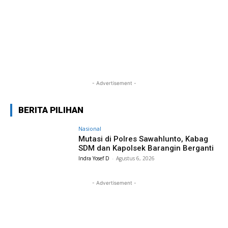
- Advertisement -
BERITA PILIHAN
Nasional
Mutasi di Polres Sawahlunto, Kabag
SDM dan Kapolsek Barangin Berganti
Indra Yosef D
-
Agustus 6, 2026
- Advertisement -