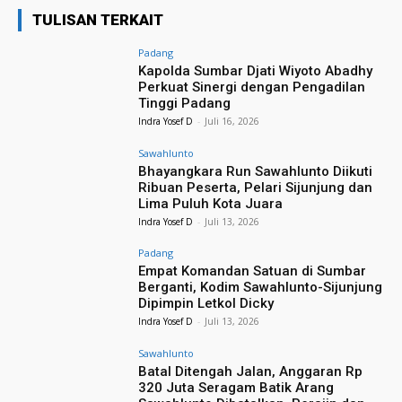
TULISAN TERKAIT
Padang
Kapolda Sumbar Djati Wiyoto Abadhy
Perkuat Sinergi dengan Pengadilan
Tinggi Padang
Indra Yosef D
-
Juli 16, 2026
Sawahlunto
Bhayangkara Run Sawahlunto Diikuti
Ribuan Peserta, Pelari Sijunjung dan
Lima Puluh Kota Juara
Indra Yosef D
-
Juli 13, 2026
Padang
Empat Komandan Satuan di Sumbar
Berganti, Kodim Sawahlunto-Sijunjung
Dipimpin Letkol Dicky
Indra Yosef D
-
Juli 13, 2026
Sawahlunto
Batal Ditengah Jalan, Anggaran Rp
320 Juta Seragam Batik Arang