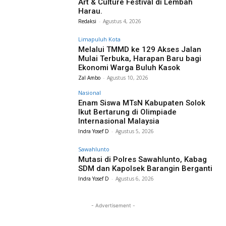
Art & Culture Festival di Lembah
Harau.
Redaksi
-
Agustus 4, 2026
Limapuluh Kota
Melalui TMMD ke 129 Akses Jalan
Mulai Terbuka, Harapan Baru bagi
Ekonomi Warga Buluh Kasok
Zal Ambo
-
Agustus 10, 2026
Nasional
Enam Siswa MTsN Kabupaten Solok
Ikut Bertarung di Olimpiade
Internasional Malaysia
Indra Yosef D
-
Agustus 5, 2026
Sawahlunto
Mutasi di Polres Sawahlunto, Kabag
SDM dan Kapolsek Barangin Berganti
Indra Yosef D
-
Agustus 6, 2026
- Advertisement -