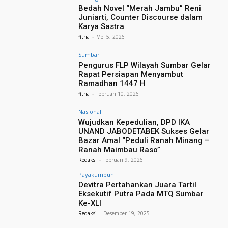
Bedah Novel “Merah Jambu” Reni
Juniarti, Counter Discourse dalam
Karya Sastra
fitria
-
Mei 5, 2026
Sumbar
Pengurus FLP Wilayah Sumbar Gelar
Rapat Persiapan Menyambut
Ramadhan 1447 H
fitria
-
Februari 10, 2026
Nasional
Wujudkan Kepedulian, DPD IKA
UNAND JABODETABEK Sukses Gelar
Bazar Amal “Peduli Ranah Minang –
Ranah Maimbau Raso”
Redaksi
-
Februari 9, 2026
Payakumbuh
Devitra Pertahankan Juara Tartil
Eksekutif Putra Pada MTQ Sumbar
Ke-XLI
Redaksi
-
Desember 19, 2025