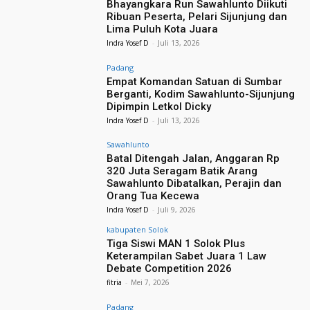
Bhayangkara Run Sawahlunto Diikuti
Ribuan Peserta, Pelari Sijunjung dan
Lima Puluh Kota Juara
Indra Yosef D
-
Juli 13, 2026
Padang
Empat Komandan Satuan di Sumbar
Berganti, Kodim Sawahlunto-Sijunjung
Dipimpin Letkol Dicky
Indra Yosef D
-
Juli 13, 2026
Sawahlunto
Batal Ditengah Jalan, Anggaran Rp
320 Juta Seragam Batik Arang
Sawahlunto Dibatalkan, Perajin dan
Orang Tua Kecewa
Indra Yosef D
-
Juli 9, 2026
kabupaten Solok
Tiga Siswi MAN 1 Solok Plus
Keterampilan Sabet Juara 1 Law
Debate Competition 2026
fitria
-
Mei 7, 2026
Padang