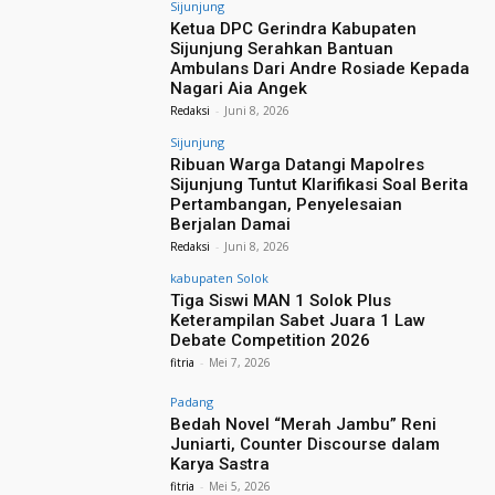
Sijunjung
Ketua DPC Gerindra Kabupaten
Sijunjung Serahkan Bantuan
Ambulans Dari Andre Rosiade Kepada
Nagari Aia Angek
Redaksi
-
Juni 8, 2026
Sijunjung
Ribuan Warga Datangi Mapolres
Sijunjung Tuntut Klarifikasi Soal Berita
Pertambangan, Penyelesaian
Berjalan Damai
Redaksi
-
Juni 8, 2026
kabupaten Solok
Tiga Siswi MAN 1 Solok Plus
Keterampilan Sabet Juara 1 Law
Debate Competition 2026
fitria
-
Mei 7, 2026
Padang
Bedah Novel “Merah Jambu” Reni
Juniarti, Counter Discourse dalam
Karya Sastra
fitria
-
Mei 5, 2026