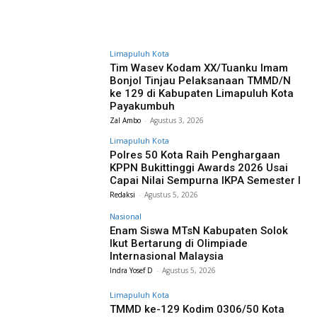
Limapuluh Kota
Tim Wasev Kodam XX/Tuanku Imam
Bonjol Tinjau Pelaksanaan TMMD/N
ke 129 di Kabupaten Limapuluh Kota
Payakumbuh
Zal Ambo
-
Agustus 3, 2026
Limapuluh Kota
Polres 50 Kota Raih Penghargaan
KPPN Bukittinggi Awards 2026 Usai
Capai Nilai Sempurna IKPA Semester I
Redaksi
-
Agustus 5, 2026
Nasional
Enam Siswa MTsN Kabupaten Solok
Ikut Bertarung di Olimpiade
Internasional Malaysia
Indra Yosef D
-
Agustus 5, 2026
Limapuluh Kota
TMMD ke-129 Kodim 0306/50 Kota