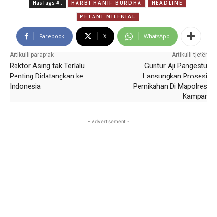
HasTags # :
HARBI HANIF BURDHA
HEADLINE
PETANI MILENIAL
Facebook
X
WhatsApp
Artikulli paraprak
Artikulli tjetër
Rektor Asing tak Terlalu
Guntur Aji Pangestu
Penting Didatangkan ke
Lansungkan Prosesi
Indonesia
Pernikahan Di Mapolres
Kampar
- Advertisement -