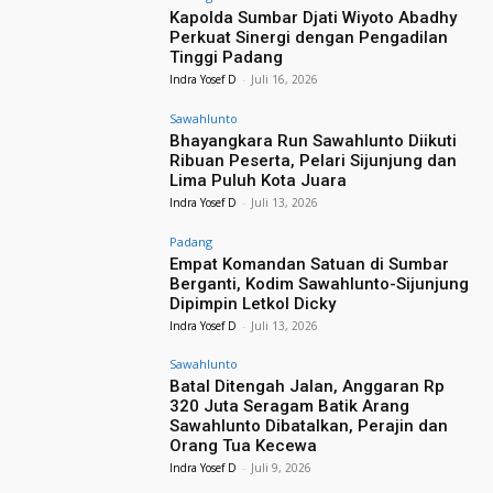
Kapolda Sumbar Djati Wiyoto Abadhy
Perkuat Sinergi dengan Pengadilan
Tinggi Padang
Indra Yosef D
-
Juli 16, 2026
Sawahlunto
Bhayangkara Run Sawahlunto Diikuti
Ribuan Peserta, Pelari Sijunjung dan
Lima Puluh Kota Juara
Indra Yosef D
-
Juli 13, 2026
Padang
Empat Komandan Satuan di Sumbar
Berganti, Kodim Sawahlunto-Sijunjung
Dipimpin Letkol Dicky
Indra Yosef D
-
Juli 13, 2026
Sawahlunto
Batal Ditengah Jalan, Anggaran Rp
320 Juta Seragam Batik Arang
Sawahlunto Dibatalkan, Perajin dan
Orang Tua Kecewa
Indra Yosef D
-
Juli 9, 2026