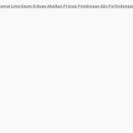
 Camat Lima Kaum Diduga Abaikan Prinsip Pembinaan dan Perlindunga
Beritasumbar.com