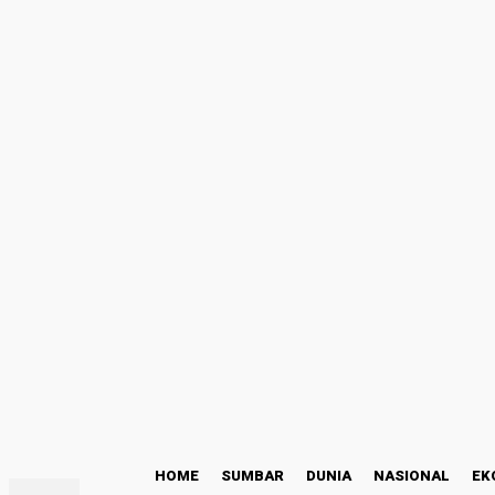
Masuk
Selamat Datang! Masuk ke akun Anda
nama pengguna
kata sandi Anda
Lupa kata sandi Anda? mendapatkan bantuan
Kode Etik
Pemulihan password
Memulihkan kata sandi anda
email Anda
Sebuah kata sandi akan dikirimkan ke email Anda.
C
24.4
Padang
Jumat, Agustus 7, 2026
HOME
SUMBAR
DUNIA
NASIONAL
EK