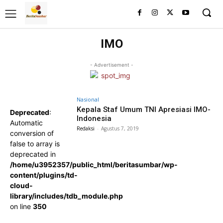
IMO
- Advertisement -
Nasional
Kepala Staf Umum TNI Apresiasi IMO-
Deprecated
:
Indonesia
Automatic
Redaksi
-
Agustus 7, 2019
conversion of
false to array is
deprecated in
/home/u3952357/public_html/beritasumbar/wp-
content/plugins/td-
cloud-
library/includes/tdb_module.php
on line
350