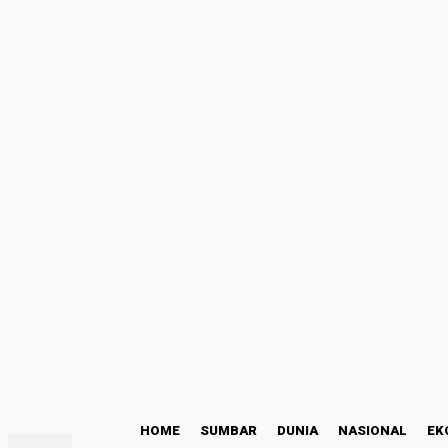
Masuk
Selamat Datang! Masuk ke akun Anda
nama pengguna
kata sandi Anda
Lupa kata sandi Anda? mendapatkan bantuan
Kode Etik
Pemulihan password
Memulihkan kata sandi anda
email Anda
Sebuah kata sandi akan dikirimkan ke email Anda.
C
26.1
Padang
Sabtu, Agustus 8, 2026
HOME
SUMBAR
DUNIA
NASIONAL
EK