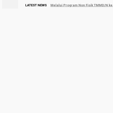
LATEST NEWS
Selaras Residence Hadir Dengan Huni
HOME
SUMBAR
DUNIA
NASIONAL
EK