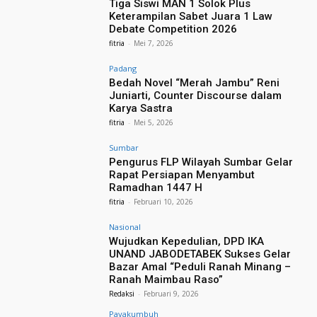
Tiga Siswi MAN 1 Solok Plus
Keterampilan Sabet Juara 1 Law
Debate Competition 2026
fitria
-
Mei 7, 2026
Padang
Bedah Novel “Merah Jambu” Reni
Juniarti, Counter Discourse dalam
Karya Sastra
fitria
-
Mei 5, 2026
Sumbar
Pengurus FLP Wilayah Sumbar Gelar
Rapat Persiapan Menyambut
Ramadhan 1447 H
fitria
-
Februari 10, 2026
Nasional
Wujudkan Kepedulian, DPD IKA
UNAND JABODETABEK Sukses Gelar
Bazar Amal “Peduli Ranah Minang –
Ranah Maimbau Raso”
Redaksi
-
Februari 9, 2026
Payakumbuh