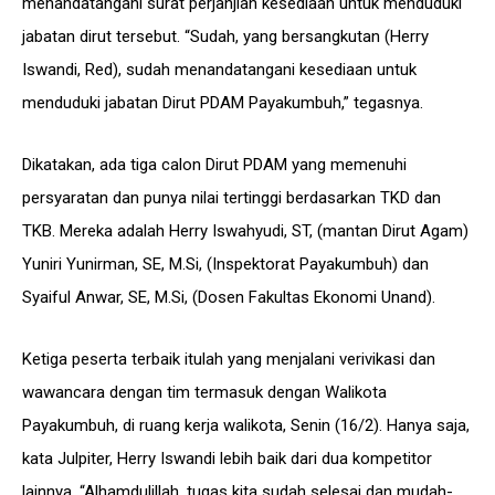
menandatangani surat perjanjian kesediaan untuk menduduki
jabatan dirut tersebut. “Sudah, yang bersangkutan (Herry
Iswandi, Red), sudah menandatangani kesediaan untuk
menduduki jabatan Dirut PDAM Payakumbuh,” tegasnya.
Dikatakan, ada tiga calon Dirut PDAM yang memenuhi
persyaratan dan punya nilai tertinggi berdasarkan TKD dan
TKB. Mereka adalah Herry Iswahyudi, ST, (mantan Dirut Agam)
Yuniri Yunirman, SE, M.Si, (Inspektorat Payakumbuh) dan
Syaiful Anwar, SE, M.Si, (Dosen Fakultas Ekonomi Unand).
Ketiga peserta terbaik itulah yang menjalani verivikasi dan
wawancara dengan tim termasuk dengan Walikota
Payakumbuh, di ruang kerja walikota, Senin (16/2). Hanya saja,
kata Julpiter, Herry Iswandi lebih baik dari dua kompetitor
lainnya. “Alhamdulillah, tugas kita sudah selesai dan mudah-