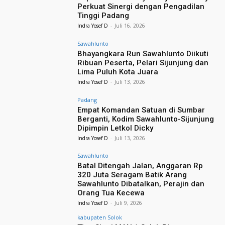
Perkuat Sinergi dengan Pengadilan
Tinggi Padang
Indra Yosef D
-
Juli 16, 2026
Sawahlunto
Bhayangkara Run Sawahlunto Diikuti
Ribuan Peserta, Pelari Sijunjung dan
Lima Puluh Kota Juara
Indra Yosef D
-
Juli 13, 2026
Padang
Empat Komandan Satuan di Sumbar
Berganti, Kodim Sawahlunto-Sijunjung
Dipimpin Letkol Dicky
Indra Yosef D
-
Juli 13, 2026
Sawahlunto
Batal Ditengah Jalan, Anggaran Rp
320 Juta Seragam Batik Arang
Sawahlunto Dibatalkan, Perajin dan
Orang Tua Kecewa
Indra Yosef D
-
Juli 9, 2026
kabupaten Solok