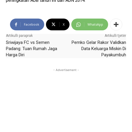
peningkatan ADB tahun ini dari ADN 2014.
Facebook
X
WhatsApp
Artikulli paraprak
Artikulli tjetër
Sriwijaya FC vs Semen
Pemko Gelar Rakor Validkan
Padang: Tuan Rumah Jaga
Data Keluarga Miskin Di
Harga Diri
Payakumbuh
- Advertisement -