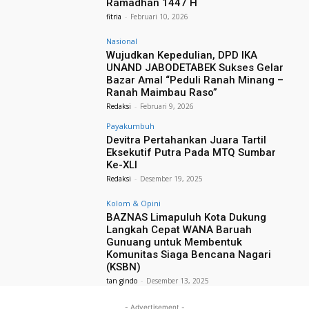
Ramadhan 1447 H
fitria
-
Februari 10, 2026
Nasional
Wujudkan Kepedulian, DPD IKA
UNAND JABODETABEK Sukses Gelar
Bazar Amal “Peduli Ranah Minang –
Ranah Maimbau Raso”
Redaksi
-
Februari 9, 2026
Payakumbuh
Devitra Pertahankan Juara Tartil
Eksekutif Putra Pada MTQ Sumbar
Ke-XLI
Redaksi
-
Desember 19, 2025
Kolom & Opini
BAZNAS Limapuluh Kota Dukung
Langkah Cepat WANA Baruah
Gunuang untuk Membentuk
Komunitas Siaga Bencana Nagari
(KSBN)
tan gindo
-
Desember 13, 2025
- Advertisement -