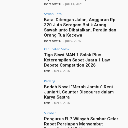
Indra Yosef D
-
Juli 13, 2026
Sawahlunto
Batal Ditengah Jalan, Anggaran Rp
320 Juta Seragam Batik Arang
Sawahlunto Dibatalkan, Perajin dan
Orang Tua Kecewa
Indra Yosef D
-
Juli 9, 2026
kabupaten Solok
Tiga Siswi MAN 1 Solok Plus
Keterampilan Sabet Juara 1 Law
Debate Competition 2026
fitria
-
Mei 7, 2026
Padang
Bedah Novel “Merah Jambu” Reni
Juniarti, Counter Discourse dalam
Karya Sastra
fitria
-
Mei 5, 2026
Sumbar
Pengurus FLP Wilayah Sumbar Gelar
Rapat Persiapan Menyambut