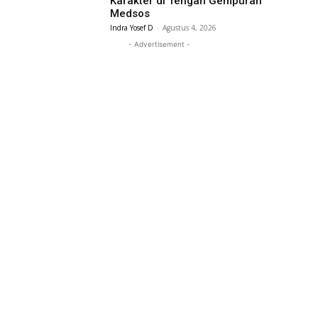
Karakter di Tengah Gempuran
Medsos
Indra Yosef D
-
Agustus 4, 2026
- Advertisement -