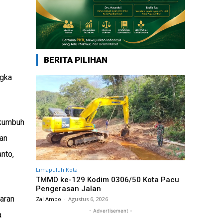
BERITA PILIHAN
ngka
akumbuh
an
nto,
Limapuluh Kota
TMMD ke-129 Kodim 0306/50 Kota Pacu
Pengerasan Jalan
aran
Zal Ambo
-
Agustus 6, 2026
- Advertisement -
a