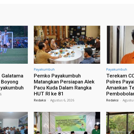
Payakumbuh
Payakumbuh
l Galatama
Pemko Payakumbuh
Terekam CC
C Boyong
Matangkan Persiapan Alek
Polres Pay
Payakumbuh
Pacu Kuda Dalam Rangka
Amankan Te
HUT RI ke 81
Pembobolan
26
Redaksi
-
Agustus 6, 2026
Redaksi
-
Agustus