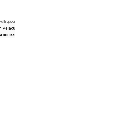
kulli tjetër
n Pelaku
uranmor