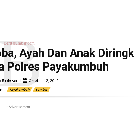
B
Beritasumbar.com
oba, Ayah Dan Anak Diring
a Polres Payakumbuh
h
Redaksi
Oktober 12, 2019
i -
Payakumbuh
Sumbar
- Advertisement -