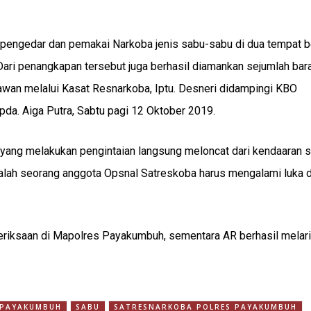
a pengedar dan pemakai Narkoba jenis sabu-sabu di dua tempat b
Dari penangkapan tersebut juga berhasil diamankan sejumlah bar
awan melalui Kasat Resnarkoba, Iptu. Desneri didampingi KBO
pda. Aiga Putra, Sabtu pagi 12 Oktober 2019.
i yang melakukan pengintaian langsung meloncat dari kendaaran s
salah seorang anggota Opsnal Satreskoba harus mengalami luka d
eriksaan di Mapolres Payakumbuh, sementara AR berhasil melar
 PAYAKUMBUH
SABU
SATRESNARKOBA POLRES PAYAKUMBUH