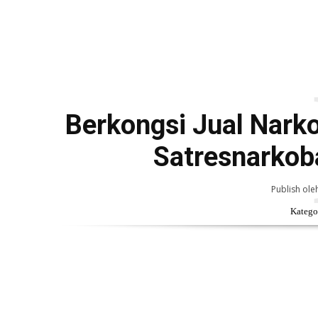
Berkongsi Jual Nark
Satresnarkob
Publish ole
Kategor