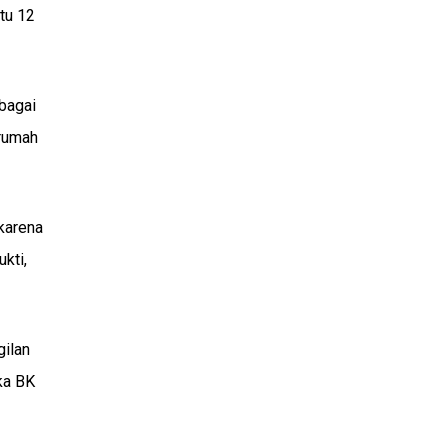
tu 12
bagai
irumah
karena
kti,
gilan
ka BK