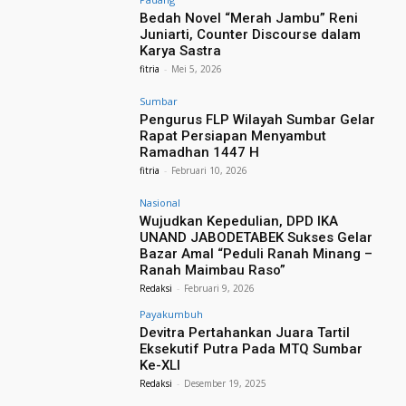
Bedah Novel “Merah Jambu” Reni
Juniarti, Counter Discourse dalam
Karya Sastra
fitria
-
Mei 5, 2026
Sumbar
Pengurus FLP Wilayah Sumbar Gelar
Rapat Persiapan Menyambut
Ramadhan 1447 H
fitria
-
Februari 10, 2026
Nasional
Wujudkan Kepedulian, DPD IKA
UNAND JABODETABEK Sukses Gelar
Bazar Amal “Peduli Ranah Minang –
Ranah Maimbau Raso”
Redaksi
-
Februari 9, 2026
Payakumbuh
Devitra Pertahankan Juara Tartil
Eksekutif Putra Pada MTQ Sumbar
Ke-XLI
Redaksi
-
Desember 19, 2025