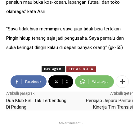
pensiun mau buka kos-kosan, lapangan futsal, dan toko
olahraga,” kata Asri.
“Saya tidak bisa memimpin, saya juga tidak bisa tertekan.
Pingin hidup tenang saja jadi pengusaha. Saya pemalu dan
suka keringat dingin kalau di depan banyak orang.” (gk-55)
HasTags # :
SEPAK BOLA
Facebook
X
WhatsApp
Artikulli paraprak
Artikulli tjetër
Dua Klub FSL Tak Terbendung
Persijap Jepara Pantau
Di Padang
Kinerja Tim Transisi
- Advertisement -