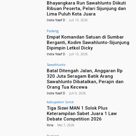
Bhayangkara Run Sawahlunto Diikuti
Ribuan Peserta, Pelari Sijunjung dan
Lima Puluh Kota Juara
Indra Yosef D
-
Juli 13, 2026
Padang
Empat Komandan Satuan di Sumbar
Berganti, Kodim Sawahlunto-Sijunjung
Dipimpin Letkol Dicky
Indra Yosef D
-
Juli 13, 2026
Sawahlunto
Batal Ditengah Jalan, Anggaran Rp
320 Juta Seragam Batik Arang
Sawahlunto Dibatalkan, Perajin dan
Orang Tua Kecewa
Indra Yosef D
-
Juli 9, 2026
kabupaten Solok
Tiga Siswi MAN 1 Solok Plus
Keterampilan Sabet Juara 1 Law
Debate Competition 2026
fitria
-
Mei 7, 2026
Padang