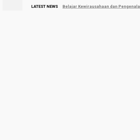
LATEST NEWS
Belajar Kewirausahaan dan Pengenalan
Limapuluh Kota