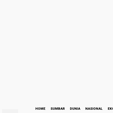
Masuk
Selamat Datang! Masuk ke akun Anda
nama pengguna
kata sandi Anda
Lupa kata sandi Anda? mendapatkan bantuan
Kode Etik
Pemulihan password
Memulihkan kata sandi anda
email Anda
Sebuah kata sandi akan dikirimkan ke email Anda.
C
29.9
Padang
Sabtu, Agustus 8, 2026
HOME
SUMBAR
DUNIA
NASIONAL
EK