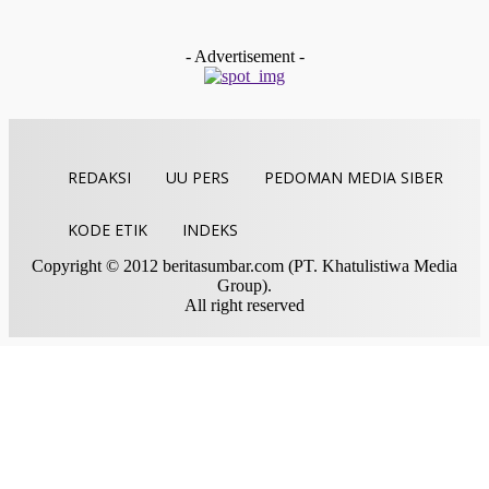
Baruah Gunuang untuk Membentuk Komunitas Siaga
Bencana Nagari (KSBN)
tan gindo
-
Desember 13, 2025
- Advertisement -
REDAKSI
UU PERS
PEDOMAN MEDIA SIBER
KODE ETIK
INDEKS
Copyright © 2012 beritasumbar.com (PT. Khatulistiwa Media
Group).
All right reserved