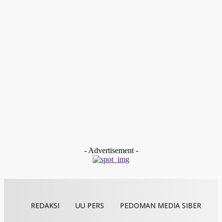
Redaksi
-
Oktober 31, 2020
Dunia
Biden Jangan Sok Kepedean, Pakar : 2016 Hillary Ungguli
Survey, Buntutnya Tumbang
Redaksi
-
September 19, 2020
Dunia
Berdalih Karantina COVID-19, Migran Afrika Dibiarkan
‘Membusuk’ di Pusat Penahanan Arab Saudi
Redaksi
-
Agustus 31, 2020
Dunia
New Normal, 71 Putra Terbaik dari Berbagai Negara Diwisu
di Yaman
Redaksi
-
Agustus 29, 2020
- Advertisement -
REDAKSI
UU PERS
PEDOMAN MEDIA SIBER