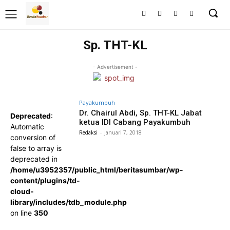
Sp. THT-KL
- Advertisement -
Payakumbuh
Dr. Chairul Abdi, Sp. THT-KL Jabat
Deprecated
:
ketua IDI Cabang Payakumbuh
Automatic
Redaksi
-
Januari 7, 2018
conversion of
false to array is
deprecated in
/home/u3952357/public_html/beritasumbar/wp-
content/plugins/td-
cloud-
library/includes/tdb_module.php
on line
350